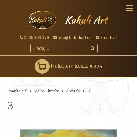
0905 369 375
info@kukuliart.sk
kukuliart
Nákupný košík
0.00
€
Ponuka diel
Maľba - kresba
Abstrakt
3
3