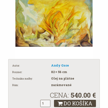
Andy Gore
Autor:
82 × 56 cm
Rozmer:
Olej na plátne
Technika maľby:
zarámované
Rám:
CENA:
540.00
€
DO KOŠÍKA