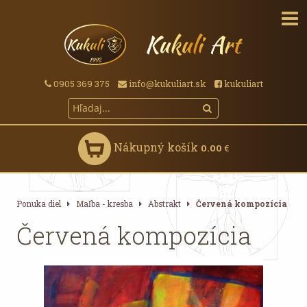
0905 369 375
info@kukuliart.sk
kukuliart
Nákupný košík
0.00
€
Ponuka diel
Maľba - kresba
Abstrakt
Červená kompozícia
Červená kompozícia