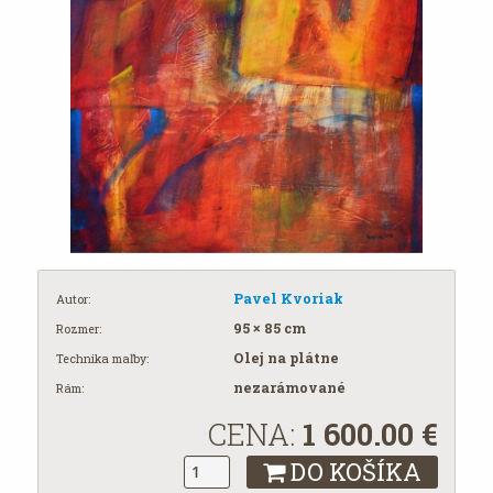
Pavel Kvoriak
Autor:
95 × 85 cm
Rozmer:
Olej na plátne
Technika maľby:
nezarámované
Rám:
CENA:
1 600.00
€
DO KOŠÍKA