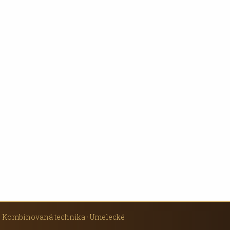
·
Kombinovaná technika
·
Umelecké