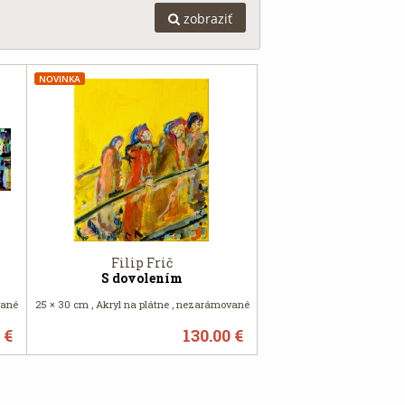
zobraziť
NOVINKA
Filip Frič
S dovolením
vané
25 × 30 cm , Akryl na plátne , nezarámované
 €
130.00 €