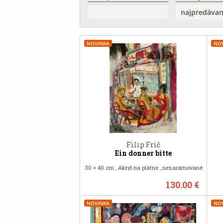
NOVINKA
NO
Filip Frič
Ein donner bitte
30 × 40 cm , Akryl na plátne , nezarámované
130.00 €
NOVINKA
NO