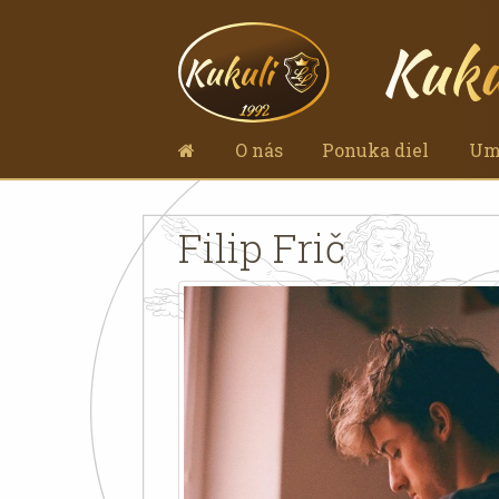
O nás
Ponuka diel
Um
Filip Frič