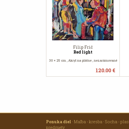
Filip Frič
Red light
30 × 25 cm , Akryl na plátne , nezarámované
120.00 €
Ponuka diel
·
Maľba - kresba
·
Socha - plas
predmety