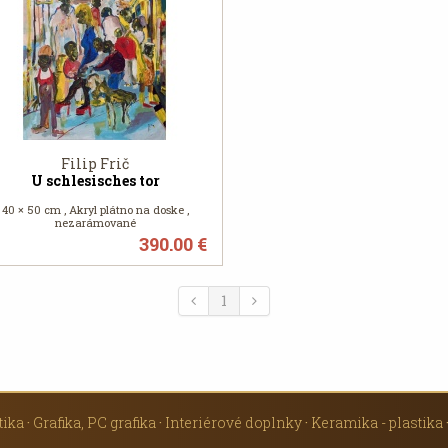
Filip Frič
U schlesisches tor
40 × 50 cm , Akryl plátno na doske ,
nezarámované
390.00 €
1
tika
·
Grafika, PC grafika
·
Interiérové doplnky
·
Keramika - plastika