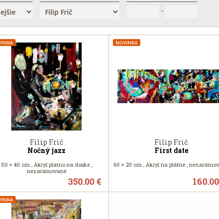
-
VINKA
NOVINKA
Filip Frič
Filip Frič
Nočný jazz
First date
50 × 40 cm , Akryl plátno na doske ,
60 × 20 cm , Akryl na plátne , nezarámo
nezarámované
350.00 €
160.00
VINKA