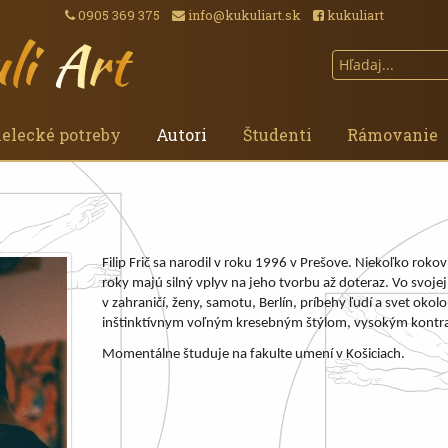
0905 369 375
info@kukuliart.sk
kukuliart
elecké potreby
Autori
Študenti
Rámovanie
Filip Frič sa narodil v roku 1996 v Prešove. Niekoľko rokov
roky majú silný vplyv na jeho tvorbu až doteraz. Vo svoj
v zahraničí, ženy, samotu, Berlín, príbehy ľudí a svet okol
inštinktívnym voľným kresebným štýlom, vysokým kontr
Momentálne študuje na fakulte umení v Košiciach.