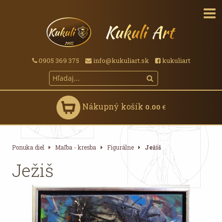
0905 369 375
info@kukuliart.sk
kukuliart
Nákupný košík
0.00
€
Ponuka diel
Maľba - kresba
Figurálne
Ježiš
Ježiš