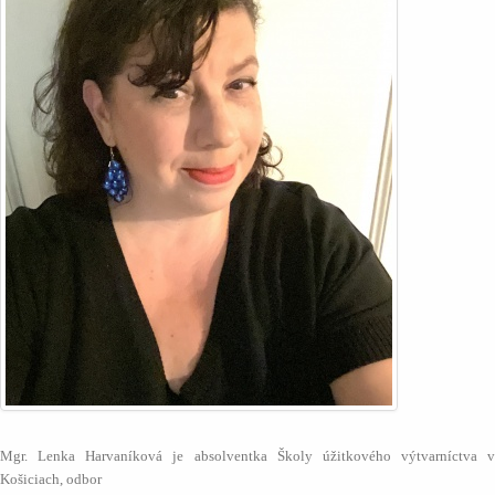
Mgr. Lenka Harvaníková je absolventka Školy úžitkového výtvarníctva v
Košiciach, odbor