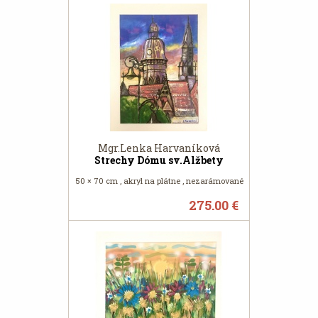
Mgr.Lenka Harvaníková
Strechy Dómu sv.Alžbety
50 × 70 cm , akryl na plátne , nezarámované
275.00 €