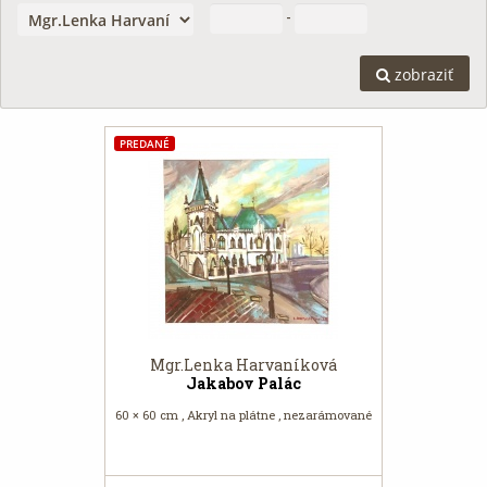
-
zobraziť
PREDANÉ
Mgr.Lenka Harvaníková
Jakabov Palác
60 × 60 cm , Akryl na plátne , nezarámované