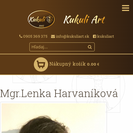
0905 369 375
info@kukuliart.sk
kukuliart
Nákupný košík
0.00
€
Mgr.Lenka Harvaníková