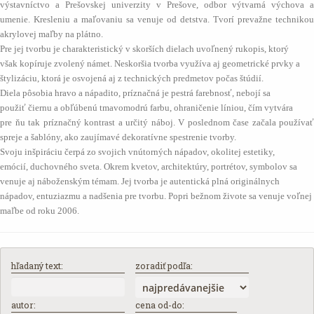
výstavníctvo a Prešovskej univerzity v Prešove, odbor výtvarná výchova a
umenie. Kresleniu a maľovaniu sa venuje od detstva. Tvorí prevažne technikou
akrylovej maľby na plátno.
Pre jej tvorbu je charakteristický v skorších dielach uvoľnený rukopis, ktorý
však kopíruje zvolený námet. Neskoršia tvorba využíva aj geometrické prvky a
štylizáciu, ktorá je osvojená aj z technických predmetov počas štúdií.
Diela pôsobia hravo a nápadito, príznačná je pestrá farebnosť, nebojí sa
použiť čiernu a obľúbenú tmavomodrú farbu, ohraničenie líniou, čím vytvára
pre ňu tak príznačný kontrast a určitý náboj. V poslednom čase začala používať
spreje a šablóny, ako zaujímavé dekoratívne spestrenie tvorby.
Svoju inšpiráciu čerpá zo svojich vnútorných nápadov, okolitej estetiky,
emócií, duchovného sveta. Okrem kvetov, architektúry, portrétov, symbolov sa
venuje aj náboženským témam. Jej tvorba je autentická plná originálnych
nápadov, entuziazmu a nadšenia pre tvorbu. Popri bežnom živote sa venuje voľnej
maľbe od roku 2006.
hľadaný text:
zoradiť podľa:
autor:
cena od-do: