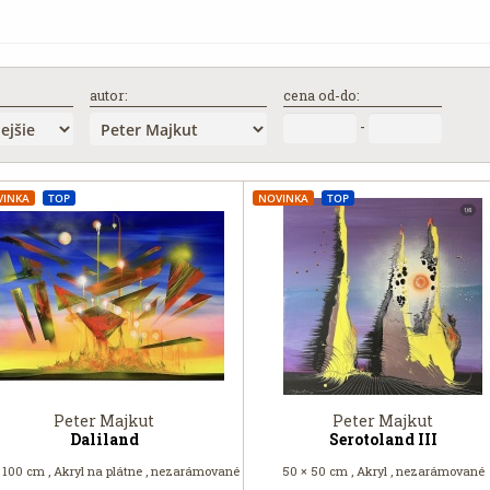
autor:
cena od-do:
-
VINKA
TOP
NOVINKA
TOP
Peter Majkut
Peter Majkut
Daliland
Serotoland III
 100 cm , Akryl na plátne , nezarámované
50 × 50 cm , Akryl , nezarámované