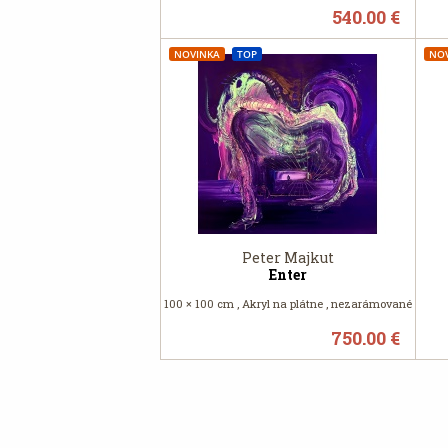
540.00 €
NOVINKA
TOP
NO
Peter Majkut
Enter
100 × 100 cm , Akryl na plátne , nezarámované
750.00 €