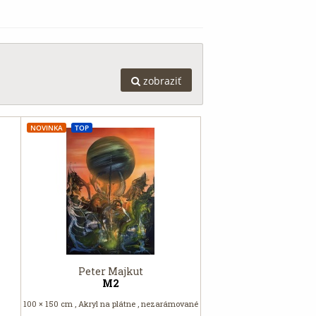
zobraziť
NOVINKA
TOP
Peter Majkut
M2
100 × 150 cm , Akryl na plátne , nezarámované