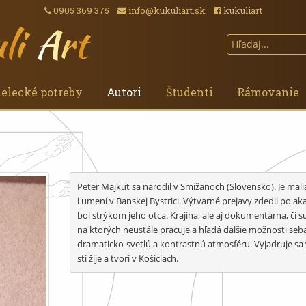
0905 369 375
info@kukuliart.sk
kukuliart
elecké potreby
Autori
Študenti
Rámovanie
Peter Majkut sa narodil v Smižanoch (Slovensko). Je malia
i umení v Banskej Bystrici. Výtvarné prejavy zdedil po a
bol strýkom jeho otca. Krajina, ale aj dokumentárna, či su
na ktorých neustále pracuje a hľadá ďalšie možnosti sebar
dramaticko-svetlú a kontrastnú atmosféru. Vyjadruje sa 
sti žije a tvorí v Košiciach.