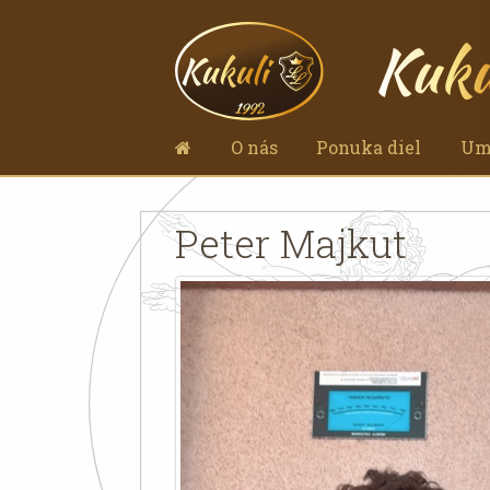
O nás
Ponuka diel
Um
Peter Majkut