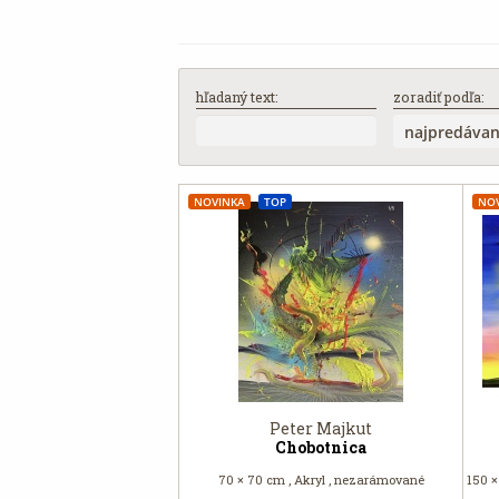
hľadaný text:
zoradiť podľa:
NOVINKA
TOP
NO
Peter Majkut
Chobotnica
70 × 70 cm , Akryl , nezarámované
150 ×