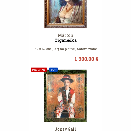
Márton
Cigánečka
52 × 62 cm , Olej na plátne , zarámované
1 300.00 €
PREDANÉ
TOP
Jonsy Gáll