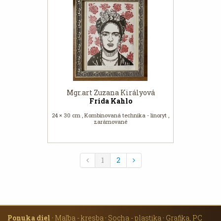
Mgr.art Zuzana Királyová
Frida Kahlo
24 × 30 cm , Kombinovaná technika - linoryt ,
zarámované
1
2
Ponuka diel
·
Maľba - kresba
·
Socha - plastika
·
Grafika, PC