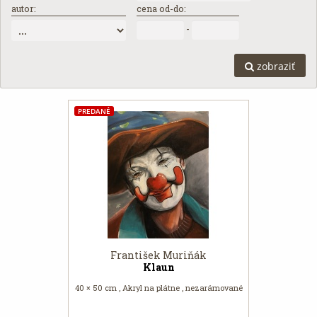
autor:
cena od-do:
-
zobraziť
PREDANÉ
František Muriňák
Klaun
40 × 50 cm , Akryl na plátne , nezarámované