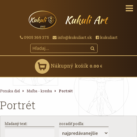
0905 369 375
info@kukuliart.sk
kukuliart
Nákupný košík
0.00
€
Ponuka diel
Maľba - kresba
Portrét
Portrét
hľadaný text:
zoradiť podľa: