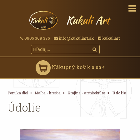
0905 369 375
info@kukuliart.sk
kukuliart
Nákupný košík
0.00
€
Ponuka diel
Maľba - kresba
Krajina - architektúra
Údolie
Údolie