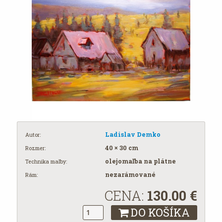
Ladislav Demko
Autor:
40 × 30 cm
Rozmer:
olejomaľba na plátne
Technika maľby:
nezarámované
Rám:
CENA:
130.00
€
DO KOŠÍKA