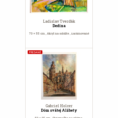
Ladislav Tverďák
Dedina
70 × 55 cm , Akryl na sololite , zarámované
PREDANÉ
Gabriel Holcer
Dóm svätej Alžbety
50 × 65 cm , Olejomaľba na plátne ,