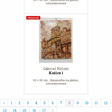
nezarámované
PREDANÉ
Gabriel Holcer
Košice 1
50 × 65 cm , Olejomaľba na plátne ,
nezarámované
1
2
3
4
5
6
7
8
9
10
11
12
13
14
15
16
17