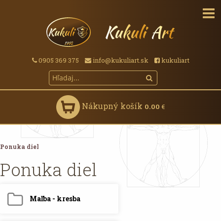
0905 369 375
info@kukuliart.sk
kukuliart
Nákupný košík
0.00
€
Ponuka diel
Ponuka diel
Maľba - kresba