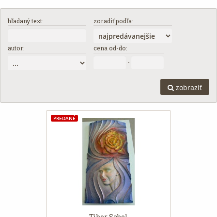
hľadaný text:
zoradiť podľa:
autor:
cena od-do:
-
zobraziť
PREDANÉ
Tibor Sabol