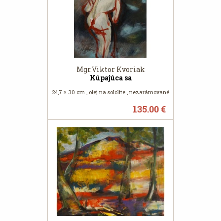
Mgr.Viktor Kvoriak
Kúpajúca sa
24,7 × 30 cm , olej na sololite , nezarámované
135.00 €