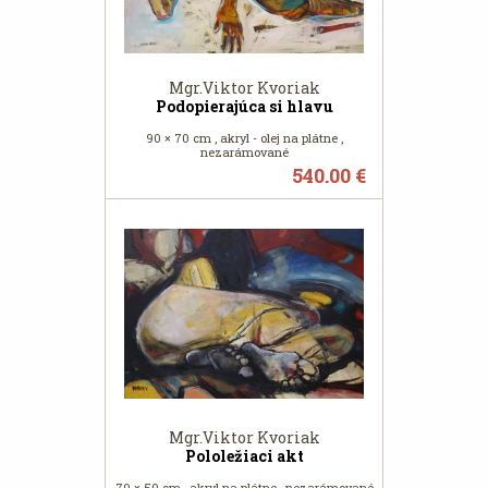
Mgr.Viktor Kvoriak
Podopierajúca si hlavu
90 × 70 cm , akryl - olej na plátne ,
nezarámované
540.00 €
Mgr.Viktor Kvoriak
Pololežiaci akt
70 × 50 cm , akryl na plátne , nezarámované