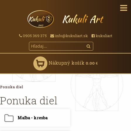
0905 369 375
info@kukuliart.sk
kukuliart
Nákupný košík
0.00
€
Ponuka diel
Ponuka diel
Maľba - kresba