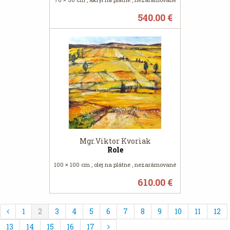
540.00 €
Mgr.Viktor Kvoriak
Role
100 × 100 cm , olej na plátne , nezarámované
610.00 €
1
2
3
4
5
6
7
8
9
10
11
12
13
14
15
16
17