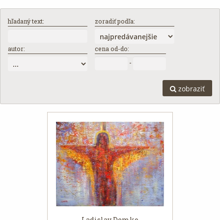
hľadaný text:
zoradiť podľa:
autor:
cena od-do:
-
zobraziť
Ladislav Demko