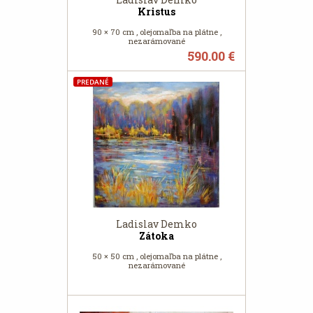
Kristus
90 × 70 cm , olejomaľba na plátne ,
nezarámované
590.00 €
PREDANÉ
Ladislav Demko
Zátoka
50 × 50 cm , olejomaľba na plátne ,
nezarámované