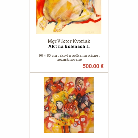
Mgr.Viktor Kvoriak
Akt na kolenách II
90 × 80 cm , akryl a rudka na plátne ,
nezarámované
500.00 €